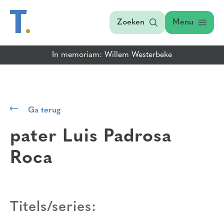
Zoeken
Menu
In memoriam: Willem Westerbeke
Ga terug
pater Luis Padrosa
Roca
Titels/series: