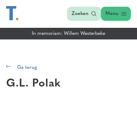
Zoeken
Menu
In memoriam: Willem Westerbeke
Ga terug
G.L. Polak