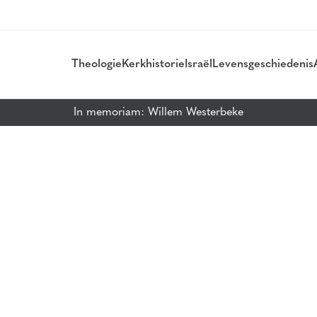
Theologie
Kerkhistorie
Israël
Levensgeschiedenis
In memoriam: Willem Westerbeke