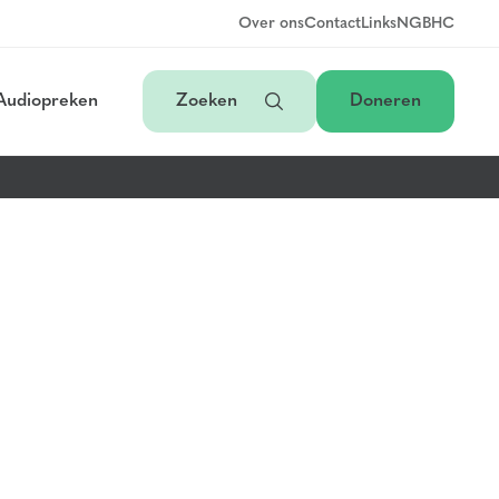
Over ons
Contact
Links
NGB
HC
Audiopreken
Zoeken
Doneren