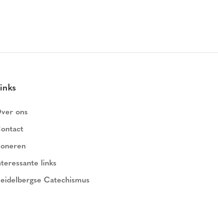
inks
ver ons
ontact
oneren
nteressante links
eidelbergse Catechismus
ederlands Geloofsbelijdenis