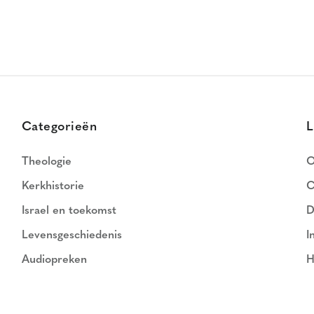
Categorieën
L
Theologie
O
Kerkhistorie
C
Israel en toekomst
D
Levensgeschiedenis
I
Audiopreken
H
N