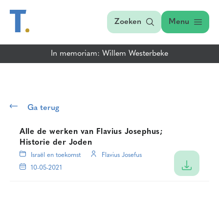
Zoeken
Menu
In memoriam: Willem Westerbeke
Ga terug
Alle de werken van Flavius Josephus;
Historie der Joden
Israël en toekomst
Flavius Josefus
10-05-2021