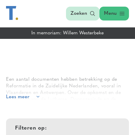
Zoeken
Menu
In memoriam: Willem Westerbeke
Een aantal documenten hebben betrekking op de
Reformatie in de Zuidelijke Nederlanden, vooral in
Vlaanderen en Antwerpen. Over de opkomst en de
Lees meer
ondergang van de Lutherse, Doopsgezinde en de
Calvinistische Reformatie zijn een aantal boeken
gedigitaliseerd die in de Nederlandse literatuur zeer
zeldzaam zijn. Aan de historie van de Martelaren
wordt ruim aandacht gegeven. Van de meeste
Filteren op:
personen die in het Martelaarsboeken voorkomen,