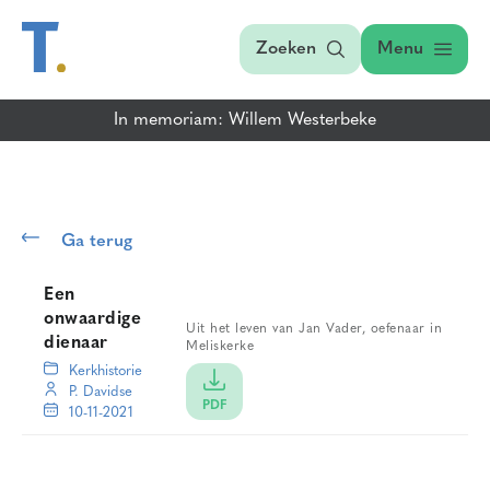
Zoeken
Menu
In memoriam: Willem Westerbeke
Ga terug
Een
onwaardige
Uit het leven van Jan Vader, oefenaar in
dienaar
Meliskerke
Kerkhistorie
P. Davidse
PDF
10-11-2021