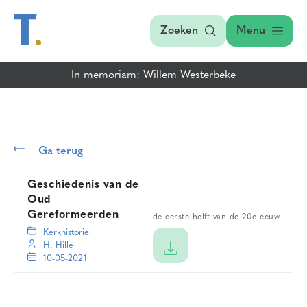
Zoeken
Menu
In memoriam: Willem Westerbeke
Ga terug
Geschiedenis van de
Oud
Gereformeerden
de eerste helft van de 20e eeuw
Kerkhistorie
H. Hille
10-05-2021