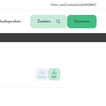
Over ons
Contact
Links
NGB
HC
Audiopreken
Zoeken
Doneren
DOCX
PDF