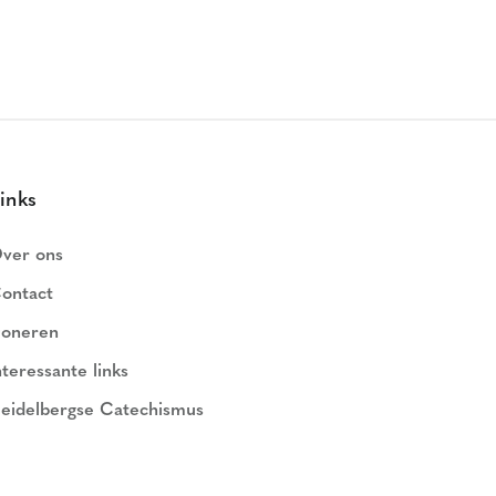
inks
ver ons
ontact
oneren
nteressante links
eidelbergse Catechismus
ederlands Geloofsbelijdenis