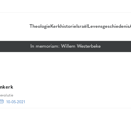
Theologie
Kerkhistorie
Israël
Levensgeschiedenis
In memoriam: Willem Westerbeke
enkerk
evolutie
10-05-2021