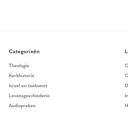
Categorieën
L
Theologie
O
Kerkhistorie
C
Israel en toekomst
D
Levensgeschiedenis
I
Audiopreken
H
N