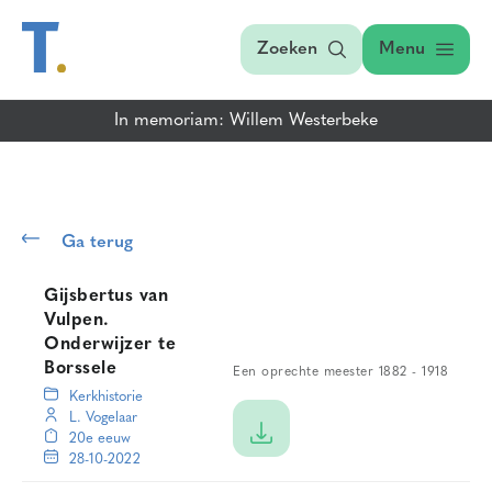
Zoeken
Menu
In memoriam: Willem Westerbeke
Ga terug
Gijsbertus van
Vulpen.
Onderwijzer te
Borssele
Een oprechte meester 1882 - 1918
Kerkhistorie
L. Vogelaar
20e eeuw
28-10-2022