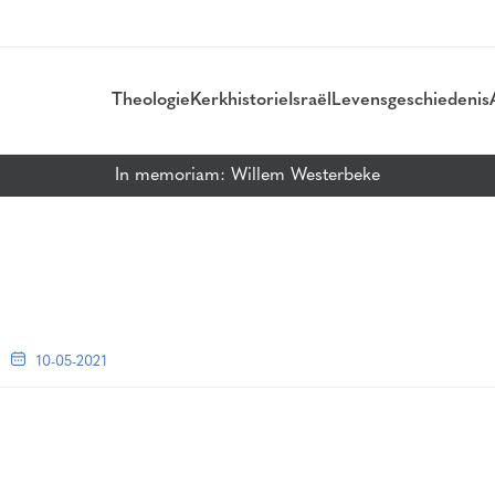
Theologie
Kerkhistorie
Israël
Levensgeschiedenis
In memoriam: Willem Westerbeke
10-05-2021