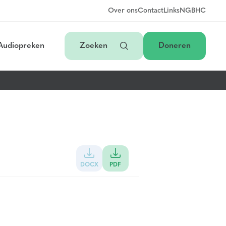
Over ons
Contact
Links
NGB
HC
Audiopreken
Zoeken
Doneren
DOCX
PDF