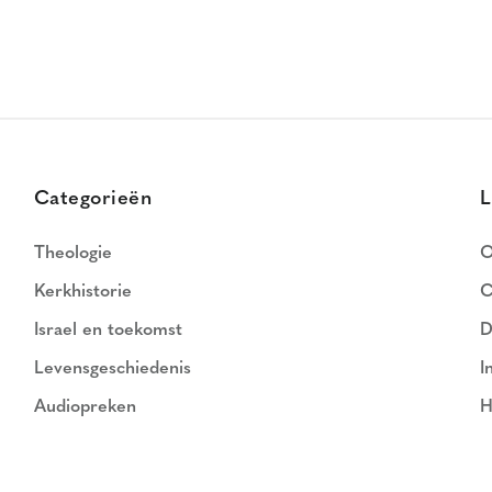
Categorieën
L
Theologie
O
Kerkhistorie
C
Israel en toekomst
D
Levensgeschiedenis
I
Audiopreken
H
N