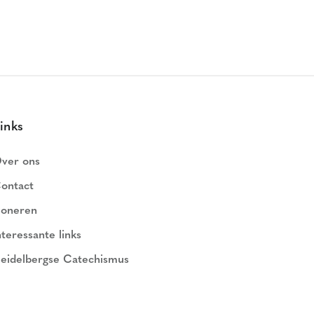
inks
ver ons
ontact
oneren
nteressante links
eidelbergse Catechismus
ederlands Geloofsbelijdenis