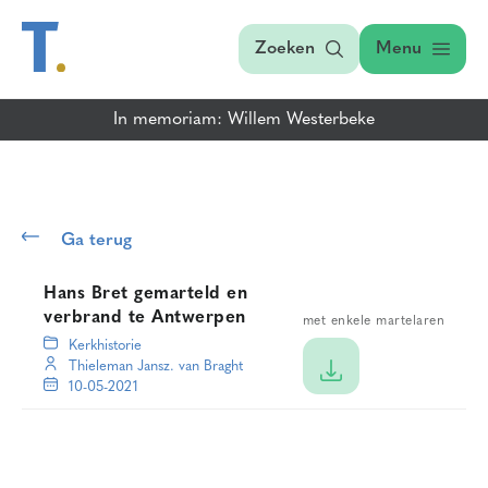
Zoeken
Menu
In memoriam: Willem Westerbeke
Ga terug
Hans Bret gemarteld en
verbrand te Antwerpen
met enkele martelaren
Kerkhistorie
Thieleman Jansz. van Braght
10-05-2021