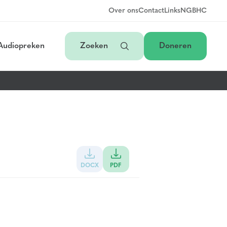
Over ons
Contact
Links
NGB
HC
Audiopreken
Zoeken
Doneren
DOCX
PDF