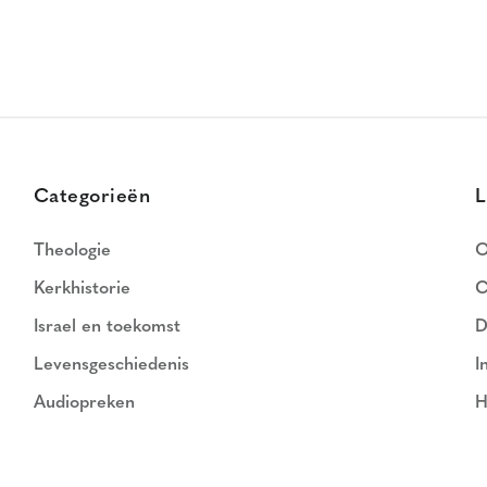
Categorieën
L
Theologie
O
Kerkhistorie
C
Israel en toekomst
D
Levensgeschiedenis
I
Audiopreken
H
N