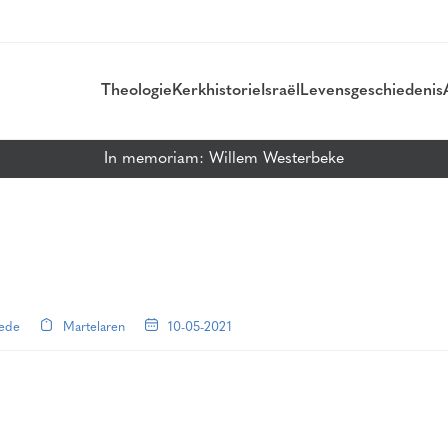
Theologie
Kerkhistorie
Israël
Levensgeschiedenis
In memoriam: Willem Westerbeke
tede
Martelaren
10-05-2021