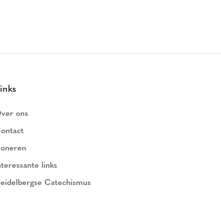
inks
ver ons
ontact
oneren
nteressante links
eidelbergse Catechismus
ederlands Geloofsbelijdenis