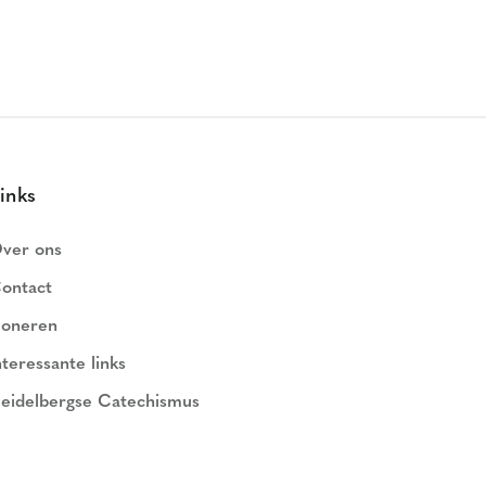
inks
ver ons
ontact
oneren
nteressante links
eidelbergse Catechismus
ederlands Geloofsbelijdenis