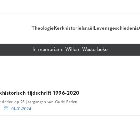
Theologie
Kerkhistorie
Israël
Levensgeschiedenis
In memoriam: Willem Westerbeke
storisch tijdschrift 1996-2020
rsindex op 25 jaargangen van Oude Paden
01-01-2024