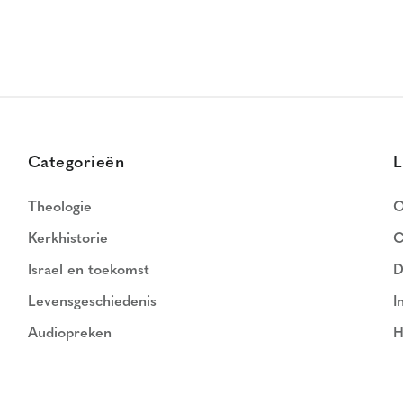
Categorieën
L
Theologie
O
Kerkhistorie
C
Israel en toekomst
D
Levensgeschiedenis
I
Audiopreken
H
N