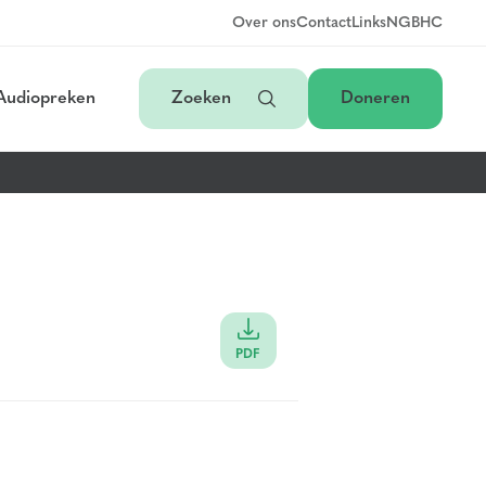
Over ons
Contact
Links
NGB
HC
Audiopreken
Zoeken
Doneren
PDF