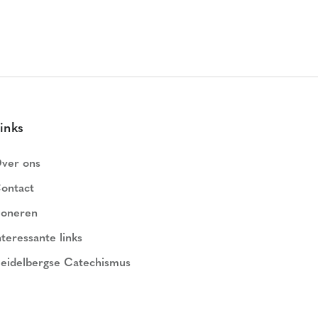
inks
ver ons
ontact
oneren
nteressante links
eidelbergse Catechismus
ederlands Geloofsbelijdenis