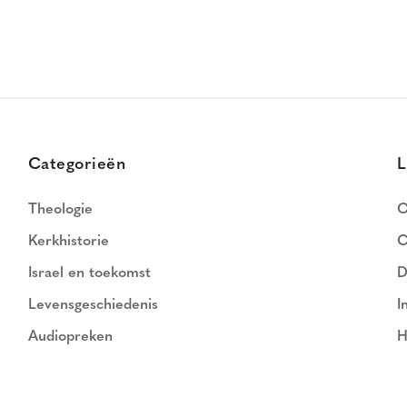
Categorieën
L
Theologie
O
Kerkhistorie
C
Israel en toekomst
D
Levensgeschiedenis
I
Audiopreken
H
N