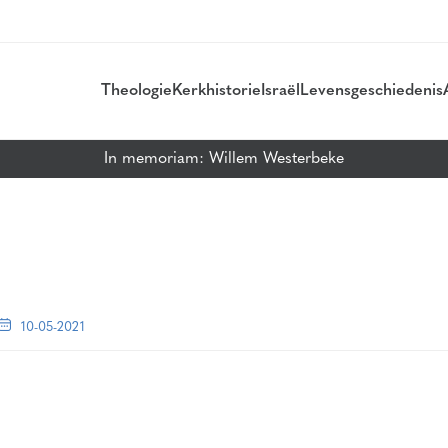
Theologie
Kerkhistorie
Israël
Levensgeschiedenis
In memoriam: Willem Westerbeke
10-05-2021