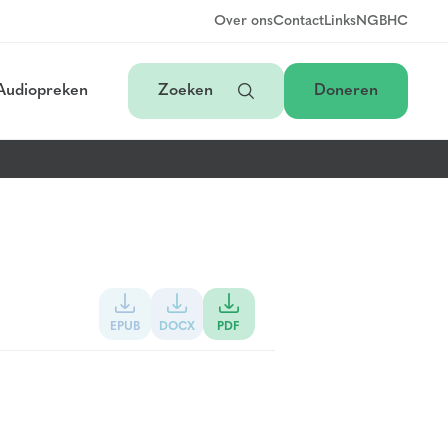
Over ons
Contact
Links
NGB
HC
Audiopreken
Zoeken
Doneren
EPUB
DOCX
PDF