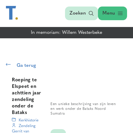
Zoeken
Menu
In memoriam: Willem Westerbeke
Ga terug
Roeping te
Elspeet en
achttien jaar
zendeling
Een unieke beschrijving van zijn leven
onder de
en werk onder de Bataks Noord
Bataks
Sumatra
Kerkhistorie
Zendeling
Gerrit van