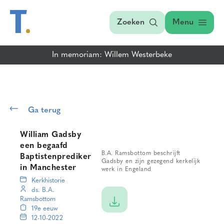
Zoeken
Menu
In memoriam: Willem Westerbeke
Ga terug
William Gadsby
een begaafd
B.A. Ramsbottom beschrijft
Baptistenprediker
Gadsby en zijn gezegend kerkelijk
in Manchester
werk in Engeland
Kerkhistorie
ds. B.A.
Ramsbottom
19e eeuw
12-10-2022