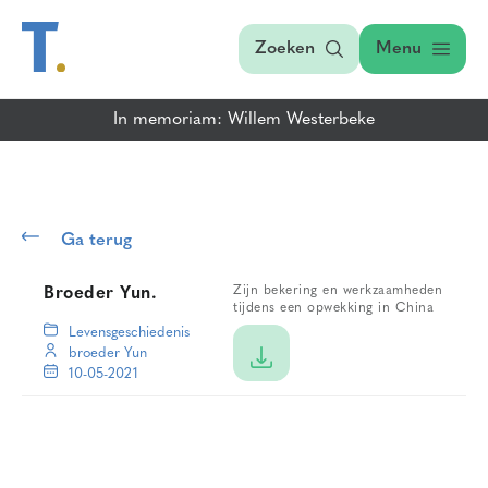
Zoeken
Menu
In memoriam: Willem Westerbeke
Ga terug
Zijn bekering en werkzaamheden
Broeder Yun.
tijdens een opwekking in China
Levensgeschiedenis
broeder Yun
10-05-2021