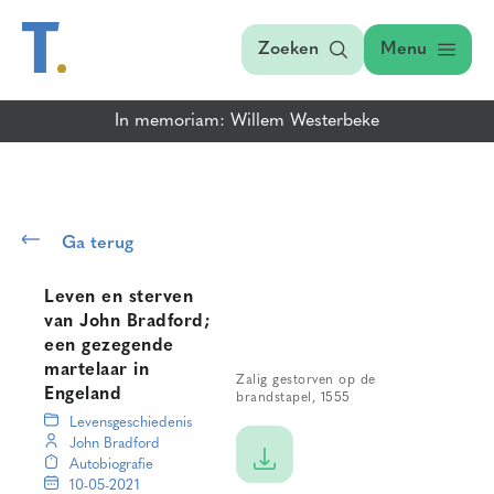
Zoeken
Menu
In memoriam: Willem Westerbeke
Ga terug
Leven en sterven
van John Bradford;
een gezegende
martelaar in
Zalig gestorven op de
Engeland
brandstapel, 1555
Levensgeschiedenis
John Bradford
Autobiografie
10-05-2021