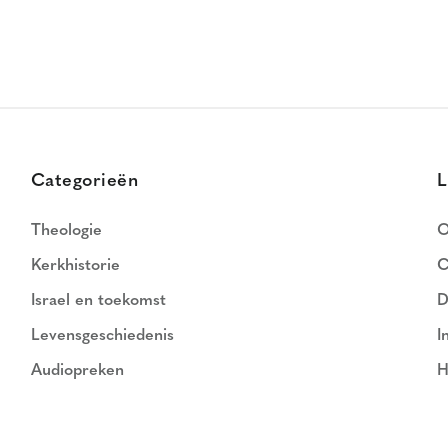
Categorieën
L
Theologie
O
Kerkhistorie
C
Israel en toekomst
D
Levensgeschiedenis
I
Audiopreken
H
N