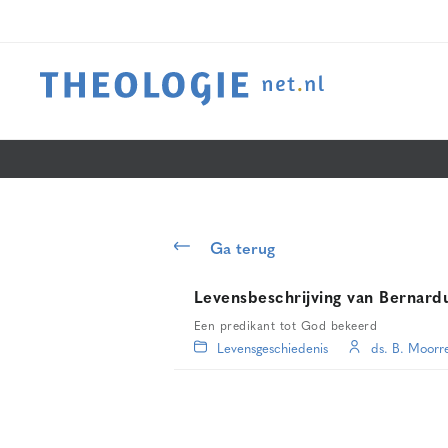
Ga terug
Levensbeschrijving van Bernard
Een predikant tot God bekeerd
Levensgeschiedenis
ds. B. Moorr