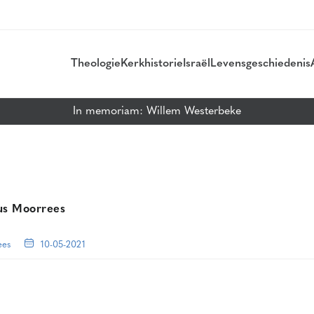
Theologie
Kerkhistorie
Israël
Levensgeschiedenis
In memoriam: Willem Westerbeke
us Moorrees
ees
10-05-2021