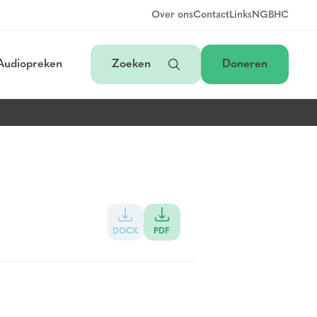
Over ons
Contact
Links
NGB
HC
Audiopreken
Zoeken
Doneren
DOCX
PDF