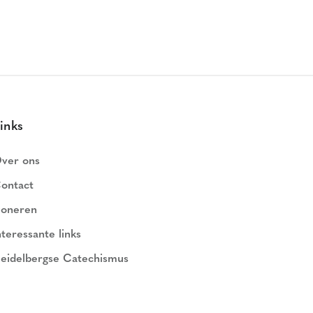
inks
ver ons
ontact
oneren
nteressante links
eidelbergse Catechismus
ederlands Geloofsbelijdenis