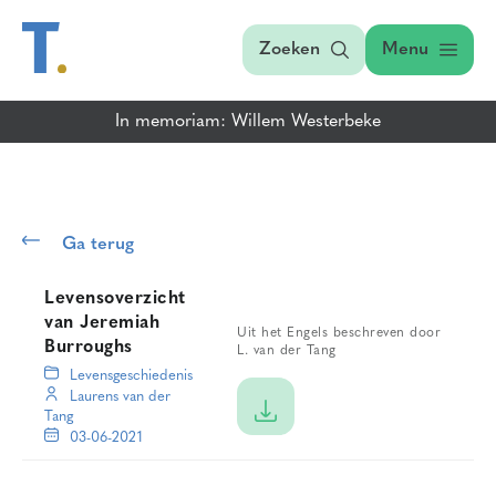
Zoeken
Menu
In memoriam: Willem Westerbeke
Ga terug
Levensoverzicht
van Jeremiah
Uit het Engels beschreven door
Burroughs
L. van der Tang
Levensgeschiedenis
Laurens van der
Tang
03-06-2021