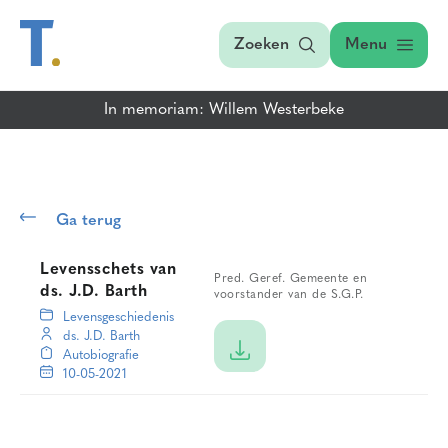
Zoeken
Menu
In memoriam: Willem Westerbeke
Ga terug
Levensschets van
Pred. Geref. Gemeente en
ds. J.D. Barth
voorstander van de S.G.P.
Levensgeschiedenis
ds. J.D. Barth
Autobiografie
10-05-2021