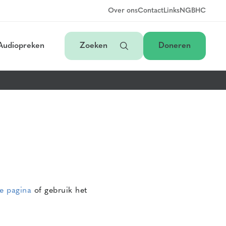
Over ons
Contact
Links
NGB
HC
Audiopreken
Zoeken
Doneren
e pagina
of gebruik het