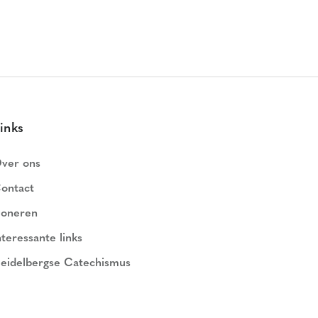
inks
ver ons
ontact
oneren
nteressante links
eidelbergse Catechismus
ederlands Geloofsbelijdenis