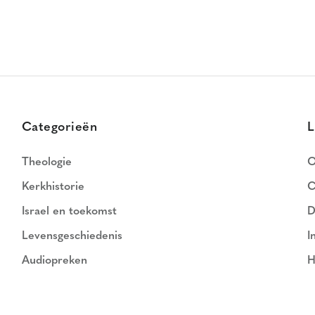
Categorieën
L
Theologie
O
Kerkhistorie
C
Israel en toekomst
D
Levensgeschiedenis
I
Audiopreken
H
N