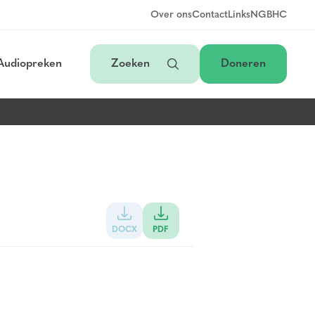
Over ons
Contact
Links
NGB
HC
Audiopreken
Zoeken
Doneren
DOCX
PDF