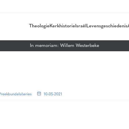
Theologie
Kerkhistorie
Israël
Levensgeschiedenis
In memoriam: Willem Westerbeke
Preekbundels/series
10-05-2021