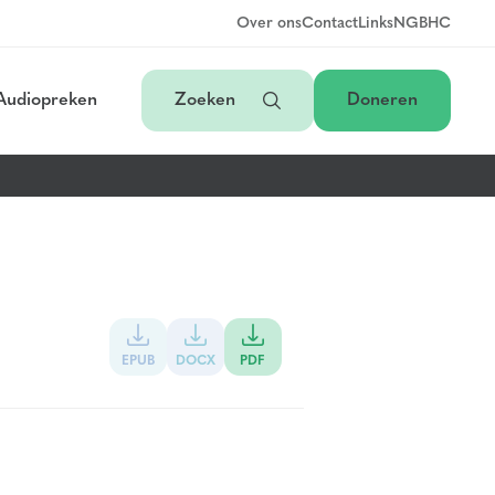
Over ons
Contact
Links
NGB
HC
Audiopreken
Zoeken
Doneren
EPUB
DOCX
PDF