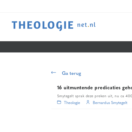
Ga terug
16 uitmuntende predicaties geh
Smytegelt sprak deze preken uit, nu ca 400
Theologie
Bernardus Smytegelt