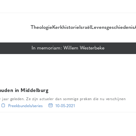
Theologie
Kerkhistorie
Israël
Levensgeschiedenis
In memoriam: Willem Westerbeke
ouden in Middelburg
 jaar geleden. Ze zijn actueler dan sommige preken die nu verschijnen
Preekbundels/series
10-05-2021