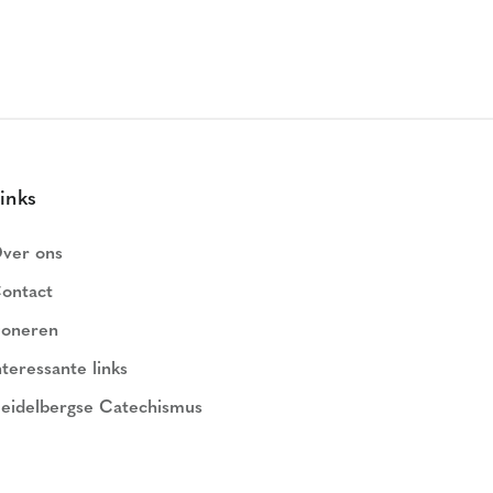
inks
ver ons
ontact
oneren
nteressante links
eidelbergse Catechismus
ederlands Geloofsbelijdenis