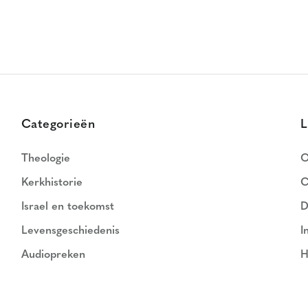
Categorieën
L
Theologie
O
Kerkhistorie
C
Israel en toekomst
D
Levensgeschiedenis
I
Audiopreken
H
N