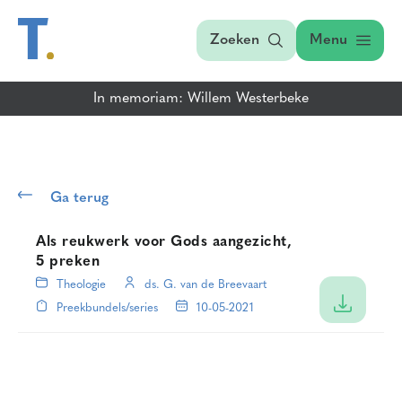
Zoeken
Menu
In memoriam: Willem Westerbeke
Ga terug
Als reukwerk voor Gods aangezicht,
5 preken
Theologie
ds. G. van de Breevaart
Preekbundels/series
10-05-2021