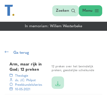
Zoeken
Menu
In memoriam: Willem Westerbeke
Ga terug
Arm, maar rijk in
12 preken over het bevindelijk
God; 12 preken
preken; geestelijke scheikunde
Theologie
ds. J.C. Philpot
Preekbundels/series
10-05-2021