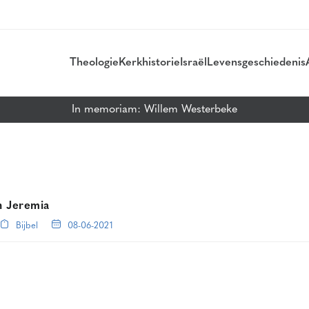
Theologie
Kerkhistorie
Israël
Levensgeschiedenis
In memoriam: Willem Westerbeke
en Jeremia
Bijbel
08-06-2021