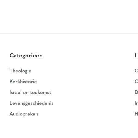
Categorieën
L
Theologie
O
Kerkhistorie
C
Israel en toekomst
D
Levensgeschiedenis
I
Audiopreken
H
N