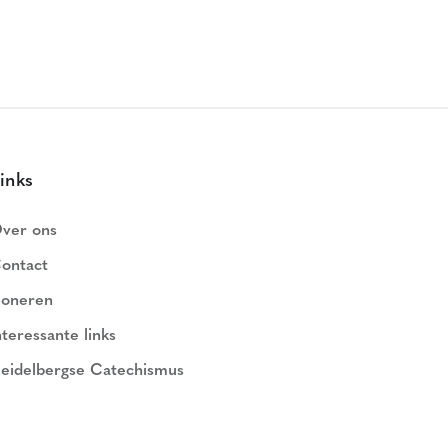
inks
ver ons
ontact
oneren
nteressante links
eidelbergse Catechismus
ederlands Geloofsbelijdenis