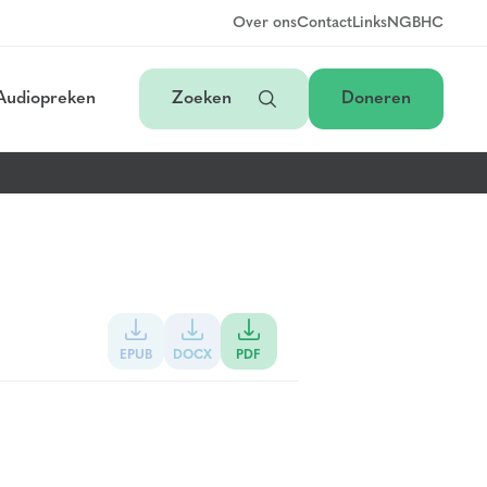
Over ons
Contact
Links
NGB
HC
Audiopreken
Zoeken
Doneren
EPUB
DOCX
PDF