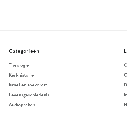
Categorieën
L
Theologie
O
Kerkhistorie
C
Israel en toekomst
D
Levensgeschiedenis
I
Audiopreken
H
N