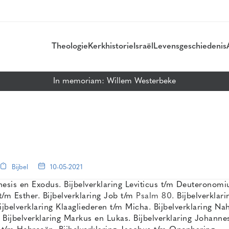
Theologie
Kerkhistorie
Israël
Levensgeschiedenis
In memoriam: Willem Westerbeke
Bijbel
10-05-2021
esis en Exodus. Bijbelverklaring Leviticus t/m Deuteronomiu
t/m Esther. Bijbelverklaring Job t/m
Psalm 80
. Bijbelverklar
Bijbelverklaring Klaagliederen t/m Micha. Bijbelverklaring 
 Bijbelverklaring Markus en Lukas. Bijbelverklaring Johannes