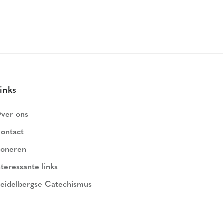
inks
ver ons
ontact
oneren
nteressante links
eidelbergse Catechismus
ederlands Geloofsbelijdenis