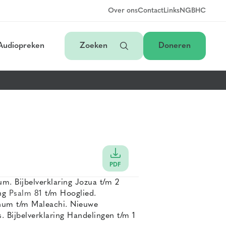
Over ons
Contact
Links
NGB
HC
Audiopreken
Zoeken
Doneren
PDF
m. Bijbelverklaring Jozua t/m 2
ing
Psalm 81
t/m Hooglied.
Nahum t/m Maleachi. Nieuwe
. Bijbelverklaring Handelingen t/m 1