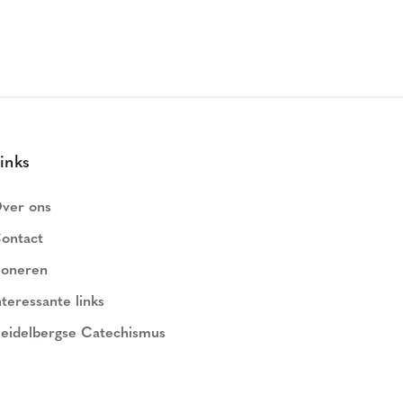
inks
ver ons
ontact
oneren
nteressante links
eidelbergse Catechismus
ederlands Geloofsbelijdenis