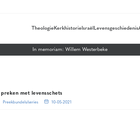
Theologie
Kerkhistorie
Israël
Levensgeschiedenis
In memoriam: Willem Westerbeke
 preken met levensschets
Preekbundels/series
10-05-2021