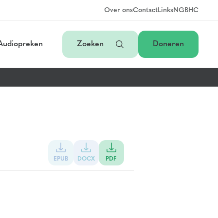
Over ons
Contact
Links
NGB
HC
Audiopreken
Zoeken
Doneren
EPUB
DOCX
PDF