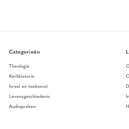
Categorieën
L
Theologie
O
Kerkhistorie
C
Israel en toekomst
D
Levensgeschiedenis
I
Audiopreken
H
N