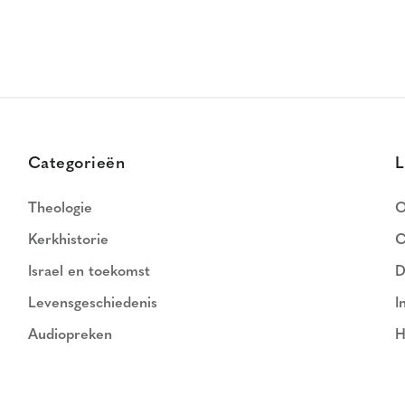
Categorieën
L
Theologie
O
Kerkhistorie
C
Israel en toekomst
D
Levensgeschiedenis
I
Audiopreken
H
N