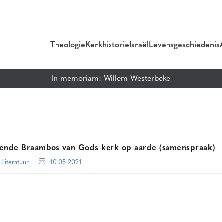
Theologie
Kerkhistorie
Israël
Levensgeschiedenis
In memoriam: Willem Westerbeke
rende Braambos van Gods kerk op aarde (samenspraak)
Literatuur
10-05-2021