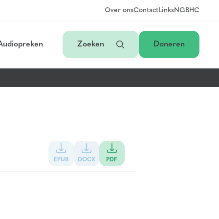
Over ons
Contact
Links
NGB
HC
Audiopreken
Zoeken
Doneren
EPUB
DOCX
PDF