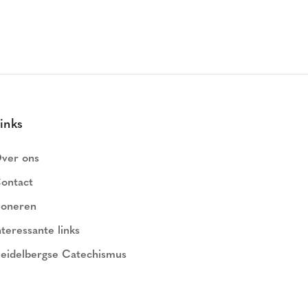
inks
ver ons
ontact
oneren
nteressante links
eidelbergse Catechismus
ederlands Geloofsbelijdenis