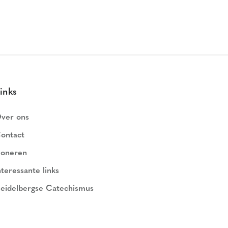
inks
ver ons
ontact
oneren
nteressante links
eidelbergse Catechismus
ederlands Geloofsbelijdenis