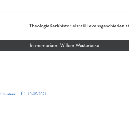
Theologie
Kerkhistorie
Israël
Levensgeschiedenis
In memoriam: Willem Westerbeke
Literatuur
10-05-2021