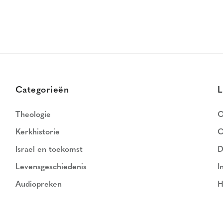
Categorieën
L
Theologie
O
Kerkhistorie
C
Israel en toekomst
D
Levensgeschiedenis
I
Audiopreken
H
N