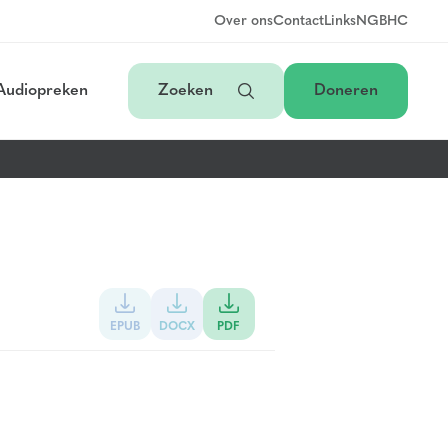
Over ons
Contact
Links
NGB
HC
Audiopreken
Zoeken
Doneren
EPUB
DOCX
PDF