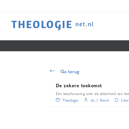
Ga terug
De zekere toekomst
Een beschouwing over de zekerheid van het 
Theologie
ds. I. Kievit
Liter