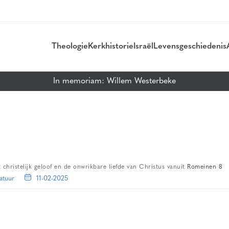
Theologie
Kerkhistorie
Israël
Levensgeschiedenis
In memoriam: Willem Westerbeke
christelijk geloof en de onwrikbare liefde van Christus vanuit
Romeinen 8
atuur
11-02-2025