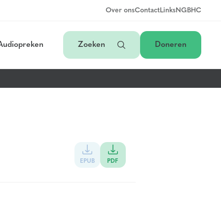
Over ons
Contact
Links
NGB
HC
Audiopreken
Zoeken
Doneren
EPUB
PDF