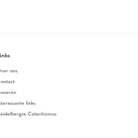
inks
ver ons
ontact
oneren
nteressante links
eidelbergse Catechismus
ederlands Geloofsbelijdenis