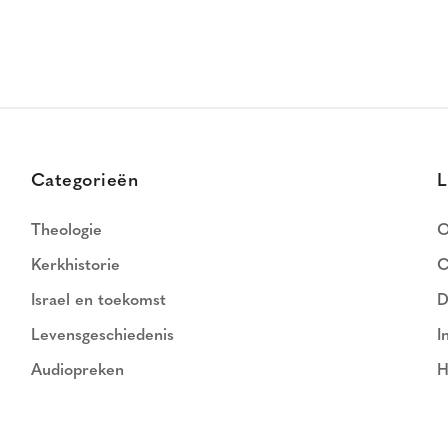
Categorieën
L
Theologie
O
Kerkhistorie
C
Israel en toekomst
D
Levensgeschiedenis
I
Audiopreken
H
N