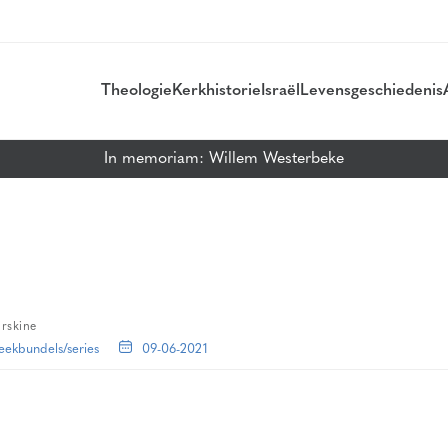
Theologie
Kerkhistorie
Israël
Levensgeschiedenis
In memoriam: Willem Westerbeke
Erskine
eekbundels/series
09-06-2021