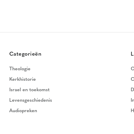
Categorieën
L
Theologie
O
Kerkhistorie
C
Israel en toekomst
D
Levensgeschiedenis
I
Audiopreken
H
N