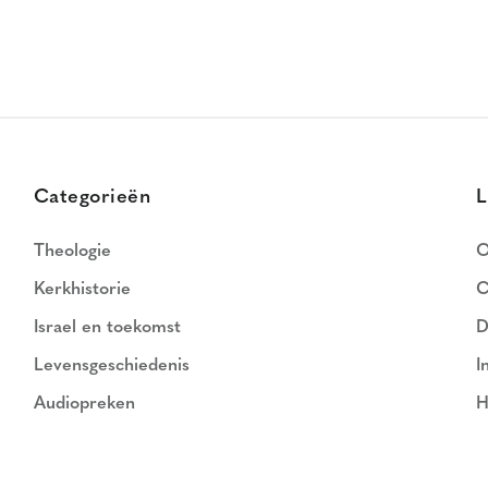
Categorieën
L
Theologie
O
Kerkhistorie
C
Israel en toekomst
D
Levensgeschiedenis
I
Audiopreken
H
N