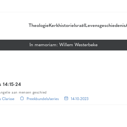
Theologie
Kerkhistorie
Israël
Levensgeschiedenis
In memoriam: Willem Westerbeke
s 14:15-24
angelie aan mensen geschied
 Clarisse
Preekbundels/series
14-10-2023