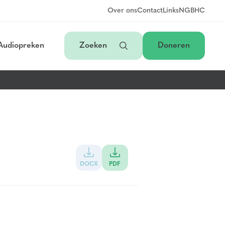
Over ons
Contact
Links
NGB
HC
Audiopreken
Zoeken
Doneren
DOCX
PDF