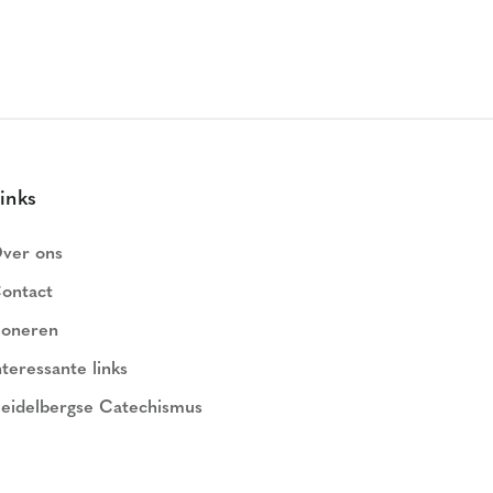
inks
ver ons
ontact
oneren
nteressante links
eidelbergse Catechismus
ederlands Geloofsbelijdenis