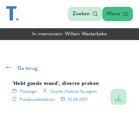
Zoeken
Menu
In memoriam: Willem Westerbeke
Ga terug
'Hebt goede moed', diverse preken
Theologie
Charles Haddon Spurgeon
Preekbundels/series
10-05-2021