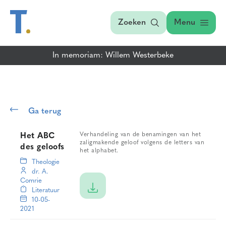
Zoeken
Menu
In memoriam: Willem Westerbeke
Ga terug
Verhandeling van de benamingen van het
Het ABC
zaligmakende geloof volgens de letters van
des geloofs
het alphabet.
Theologie
dr. A.
Comrie
Literatuur
10-05-
2021