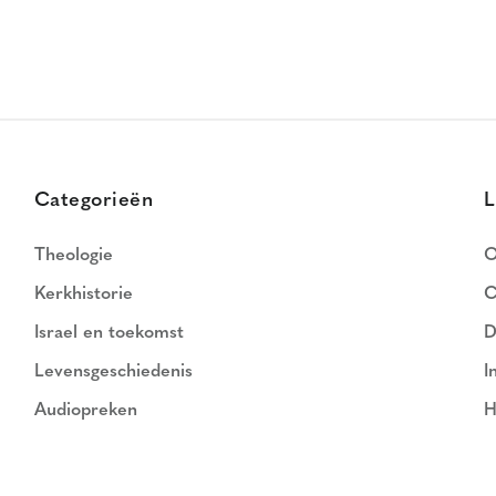
Categorieën
L
Theologie
O
Kerkhistorie
C
Israel en toekomst
D
Levensgeschiedenis
I
Audiopreken
H
N