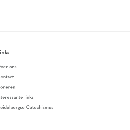
inks
ver ons
ontact
oneren
nteressante links
eidelbergse Catechismus
ederlands Geloofsbelijdenis