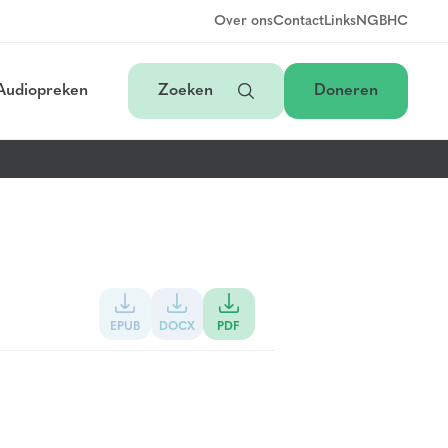
Over ons
Contact
Links
NGB
HC
Audiopreken
Zoeken
Doneren
EPUB
DOCX
PDF