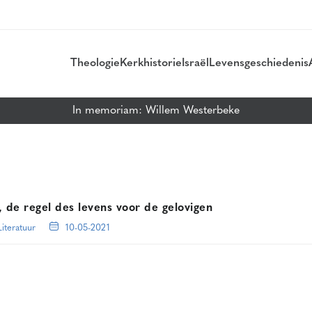
Theologie
Kerkhistorie
Israël
Levensgeschiedenis
In memoriam: Willem Westerbeke
 regel des levens voor de gelovigen
Literatuur
10-05-2021