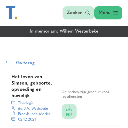
Zoeken
Menu
In memoriam: Willem Westerbeke
Ga terug
Het leven van
Simson, geboorte,
opvoeding en
De preken zijn geschikt voor
huwelijk
leesdiensten
Theologie
ds. J.A. Weststrate
Preekbundels/series
PDF
02-12-2021