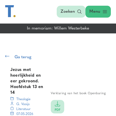
Zoeken
Menu
In memoriam: Willem Westerbeke
Ga terug
Jezus met
heerlijkheid en
eer gekroond.
Hoofdstuk 13 en
14
Verklaring van het boek Openbaring
Theologie
G. Vooijs
Literatuur
PDF
07-05-2026