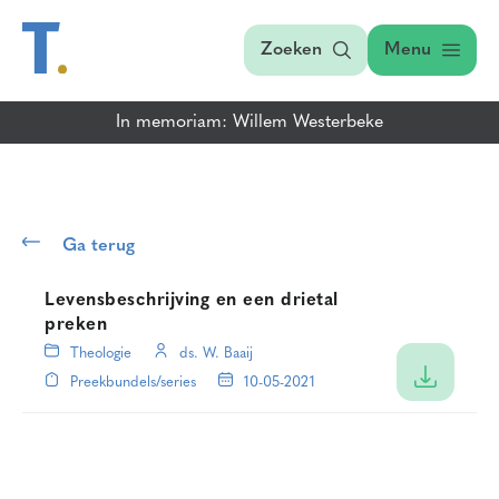
Zoeken
Menu
In memoriam: Willem Westerbeke
Ga terug
Levensbeschrijving en een drietal
preken
Theologie
ds. W. Baaij
Preekbundels/series
10-05-2021