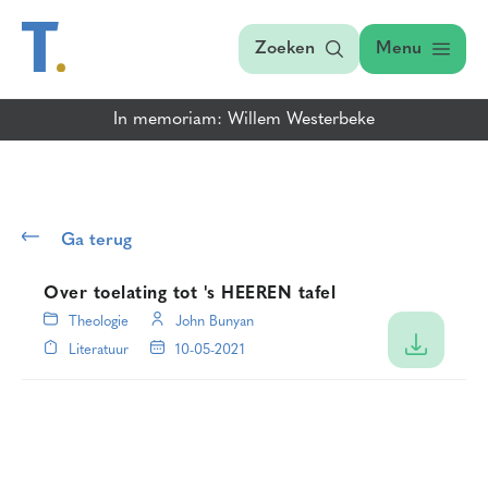
Zoeken
Menu
In memoriam: Willem Westerbeke
Ga terug
Over toelating tot 's HEEREN tafel
Theologie
John Bunyan
Literatuur
10-05-2021