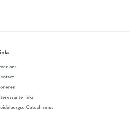
inks
ver ons
ontact
oneren
nteressante links
eidelbergse Catechismus
ederlands Geloofsbelijdenis