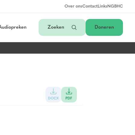
Over ons
Contact
Links
NGB
HC
Audiopreken
Zoeken
Doneren
DOCX
PDF