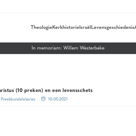
Theologie
Kerkhistorie
Israël
Levensgeschiedenis
In memoriam: Willem Westerbeke
ristus (10 preken) en een levensschets
Preekbundels/series
10-05-2021