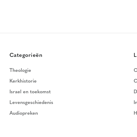
Categorieën
L
Theologie
O
Kerkhistorie
C
Israel en toekomst
D
Levensgeschiedenis
I
Audiopreken
H
N