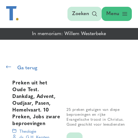
Zoeken
Menu
In memoriam: Willem Westerbeke
Ga terug
Preken uit het
Oude Test.
Dankdag, Advent,
Oudjaar, Pasen,
Hemelvaart. 10
25 preken getuigen van diepe
beproevingen en rijke
Preken, Jobs zware
Evangelische troost in Christus.
beproevingen
Goed geschikt voor leesdiensten
Theologie
ds. G.H. Kersten