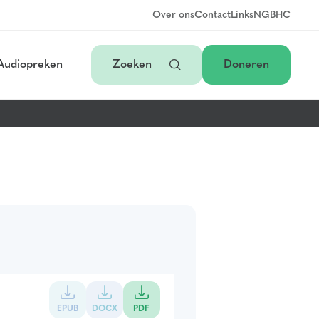
Over ons
Contact
Links
NGB
HC
Audiopreken
Zoeken
Doneren
EPUB
DOCX
PDF