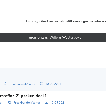
Theologie
Kerkhistorie
Israël
Levensgeschiedenis
In memoriam: Willem Westerbeke
t
Preekbundels/series
10-05-2021
rstoffen 21 preken deel 1
elt
Preekbundels/series
10-05-2021