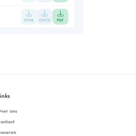
EPUB
DOCX
PDF
inks
ver ons
ontact
oneren