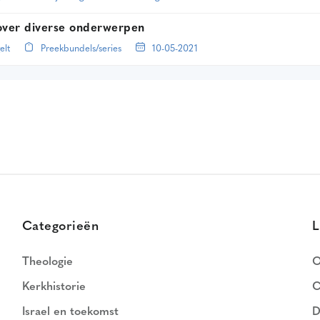
over diverse onderwerpen
elt
Preekbundels/series
10-05-2021
Categorieën
L
Theologie
O
Kerkhistorie
C
Israel en toekomst
D