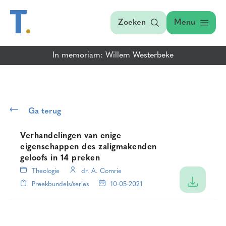
Zoeken
Menu
In memoriam: Willem Westerbeke
Ga terug
Verhandelingen van enige
eigenschappen des zaligmakenden
geloofs in 14 preken
Theologie
dr. A. Comrie
Preekbundels/series
10-05-2021