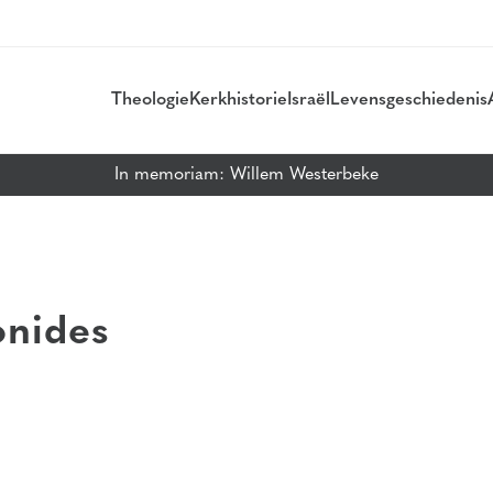
Theologie
Kerkhistorie
Israël
Levensgeschiedenis
In memoriam: Willem Westerbeke
onides