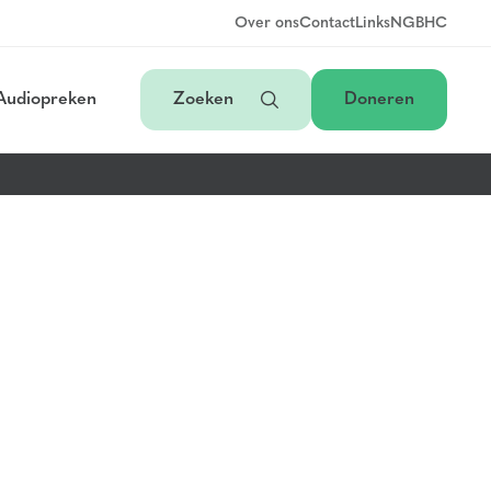
Over ons
Contact
Links
NGB
HC
Audiopreken
Zoeken
Doneren