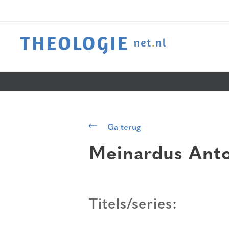
Ga terug
Meinardus Ant
Titels/series: