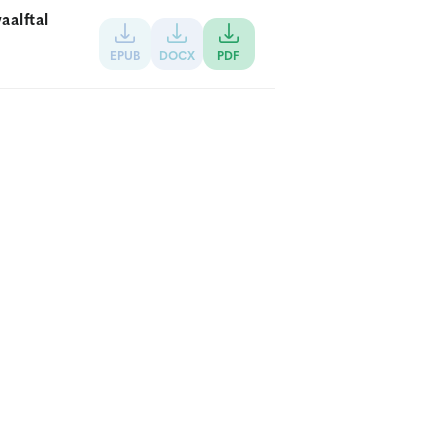
aalftal
EPUB
DOCX
PDF