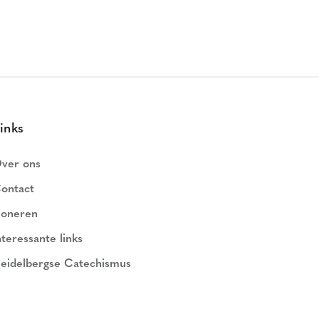
inks
ver ons
ontact
oneren
nteressante links
eidelbergse Catechismus
ederlands Geloofsbelijdenis