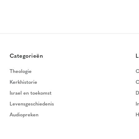
Categorieën
L
Theologie
O
Kerkhistorie
C
Israel en toekomst
D
Levensgeschiedenis
I
Audiopreken
H
N