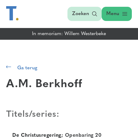
Zoeken
Menu
In memoriam: Willem Westerbeke
Ga terug
A.M. Berkhoff
Titels/series:
De Christusregering;
Openbaring 20