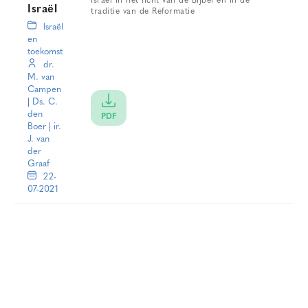
Israël in het licht van de Bijbel en in de
Israël
traditie van de Reformatie
Israël
en
toekomst
dr.
M. van
Campen
|
Ds. C.
den
PDF
Boer
|
ir.
J. van
der
Graaf
22-
07-2021