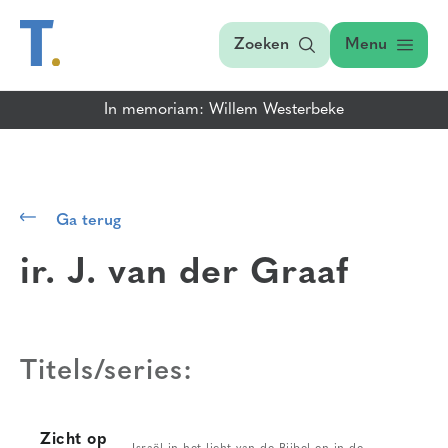
Zoeken
Menu
In memoriam: Willem Westerbeke
Ga terug
ir. J. van der Graaf
Titels/series:
Zicht op