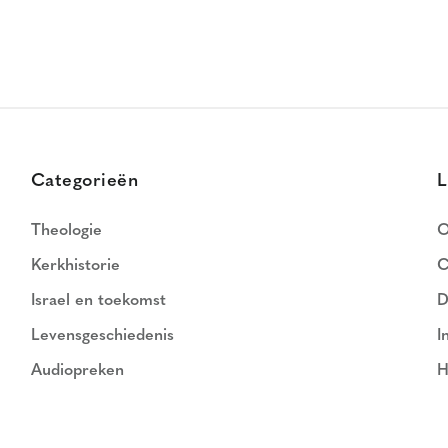
Categorieën
L
Theologie
O
Kerkhistorie
C
Israel en toekomst
D
Levensgeschiedenis
I
Audiopreken
H
N