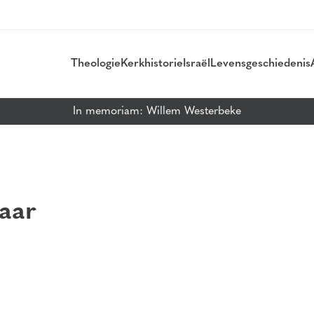
Theologie
Kerkhistorie
Israël
Levensgeschiedenis
In memoriam: Willem Westerbeke
Haar