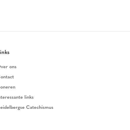
inks
ver ons
ontact
oneren
nteressante links
eidelbergse Catechismus
ederlands Geloofsbelijdenis