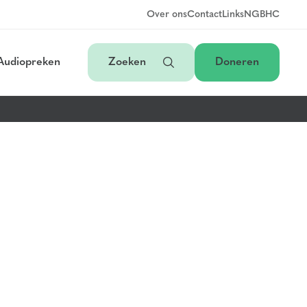
Over ons
Contact
Links
NGB
HC
Audiopreken
Zoeken
Doneren