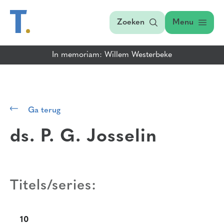
Zoeken
Menu
In memoriam: Willem Westerbeke
Ga terug
ds. P. G. Josselin
Titels/series:
10