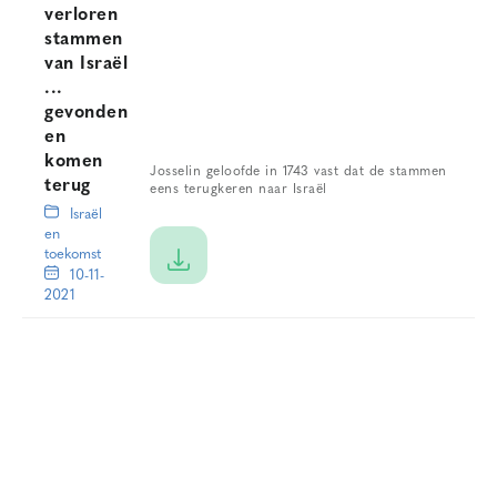
verloren
stammen
van Israël
...
gevonden
en
komen
Josselin geloofde in 1743 vast dat de stammen
terug
eens terugkeren naar Israël
Israël
en
toekomst
10-11-
2021